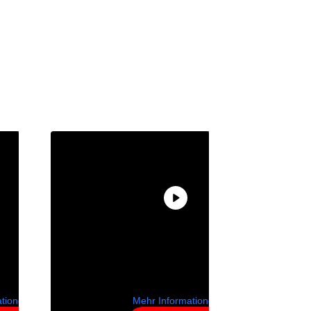
gerade
Sie sehen gerade
einen
inhalt
Platzhalterinhalt
be
. Um
von
YouTube
. Um
n
auf den
 Inhalt
eigentlichen Inhalt
fen,
zuzugreifen,
auf die
klicken Sie auf die
äche
Schaltfläche
itte
unten. Bitte
e, dass
beachten Sie, dass
en an
dabei Daten an
eter
Drittanbieter
eben
weitergegeben
n.
werden.
ationen
Mehr Informationen