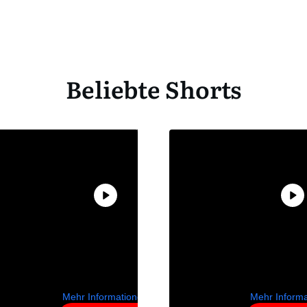
Beliebte Shorts
Sie sehen gerade
Sie sehen 
einen
einen
Platzhalterinhalt
Platzhalter
von
YouTube
. Um
von
YouTu
auf den
auf de
eigentlichen Inhalt
eigentlichen
zuzugreifen,
zuzugrei
klicken Sie auf die
klicken Sie 
Schaltfläche
Schaltfl
unten. Bitte
unten. B
beachten Sie, dass
beachten Si
dabei Daten an
dabei Dat
Drittanbieter
Drittanbi
weitergegeben
weitergeg
werden.
werde
Mehr Informationen
Mehr Inform