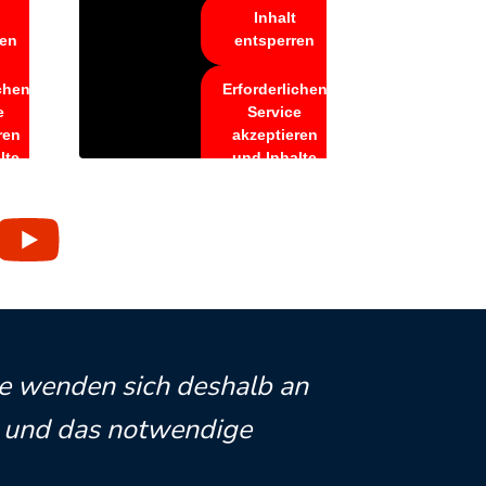
Inhalt
ren
entsperren
ichen
Erforderlichen
e
Service
ren
akzeptieren
lte
und Inhalte
ren
entsperren
ie wenden sich deshalb an
t und das notwendige