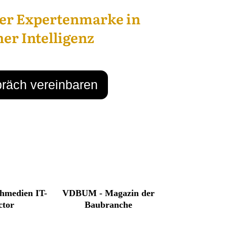
rer Expertenmarke in
her Intelligenz
räch vereinbaren
hmedien IT-
VDBUM - Magazin der
ctor
Baubranche