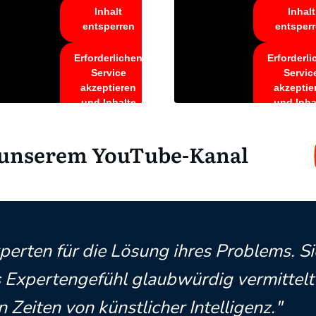
Inhalt
Inhalt
entsperren
entsper
Erforderlichen
Erforderl
Service
Servic
akzeptieren
akzeptie
und Inhalte
und Inha
entsperren
entsper
 unserem YouTube-Kanal
erten für die Lösung ihres Problems. S
es Expertengefühl glaubwürdig vermittel
n Zeiten von künstlicher Intelligenz."