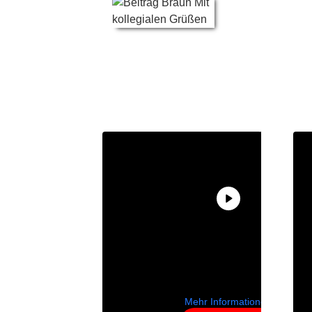
Sie sehen gerade
einen
Platzhalterinhalt
von
YouTube
. Um
auf den
eigentlichen Inhalt
zuzugreifen,
klicken Sie auf die
Schaltfläche
unten. Bitte
beachten Sie, dass
dabei Daten an
Drittanbieter
weitergegeben
werden.
Mehr Informationen