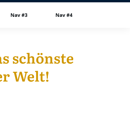
Nav #3
Nav #4
as schönste
r Welt!
atung zu Ihrer
lgsgeschichte