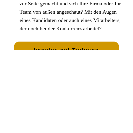
zur Seite gemacht und sich Ihre Firma oder Ihr
Team von außen angeschaut? Mit den Augen
eines Kandidaten oder auch eines Mitarbeiters,
der noch bei der Konkurrenz arbeitet?
Impulse mit Tiefgang
anfragen
Das Dach Ihrer Organisation
Was hält nun die drei Säulen WAS? WEN? WOMIT?
zusammen und bietet einen soliden Schutz vor
ungewollten Einflussnahmen auf Ihre Mitarbeiter von